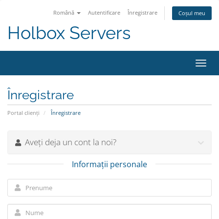
Română
Autentificare
Înregistrare
Coșul meu
Holbox Servers
Navi
Toggl
Înregistrare
Portal clienți
Înregistrare
Aveți deja un cont la noi?
Informații personale